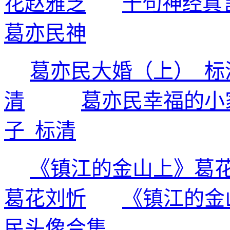
花赵雅芝
十句神经真
葛亦民神
葛亦民大婚（上）_标
清
葛亦民幸福的小
子_标清
《镇江的金山上》葛
葛花刘忻
《镇江的金
民头像合集